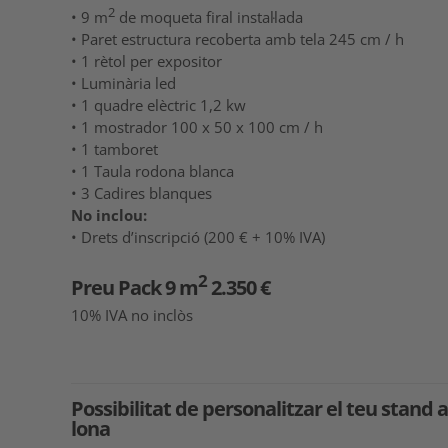
2
• 9 m
de moqueta firal instal·lada
• Paret estructura recoberta amb tela 245 cm / h
• 1 rètol per expositor
• Luminària led
• 1 quadre elèctric 1,2 kw
• 1 mostrador 100 x 50 x 100 cm / h
• 1 tamboret
• 1 Taula rodona blanca
• 3 Cadires blanques
No inclou:
• Drets d’inscripció (200 € + 10% IVA)
2
Preu Pack 9 m
2.350 €
10% IVA no inclòs
Possibilitat de personalitzar el teu stand
lona