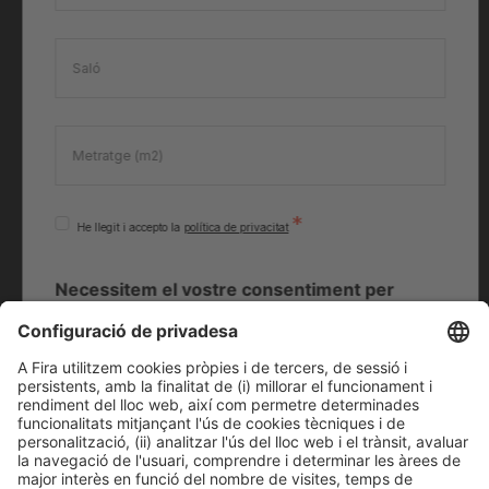
*
He llegit i accepto la
política de privacitat
Necessitem el vostre consentiment per
carregar el servei reCaptcha v3!
Utilitzem
reCAPTCHA per comprovar la informació
introduïda. Aquest servei pot recopilar dades
sobre la vostra activitat.
Reviseu-ne els detalls
i
accepteu
el servei per continuar.