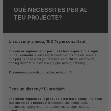
QUÈ NECESSITES PER AL
TEU PROJECTE?
Un disseny a mida, 100 % personalitzat
Ens encarreguem de tot perquè la teva experiència sigui
única i còmoda:
el disseny, la construcció i tots els serveis
que puguis necessitar (entresolats, estructures, electricitat,
rigging, internet, audiovisuals, aigua, neteja, càtering…).
Dissenyem i construïm el teu estand
Tens un disseny? El produïm
Ens encarreguem de la producció del teu disseny, inclosos
tots els serveis necessaris
(entresolats, estructures,
electricitat, rigging, internet, audiovisuals, aigua, neteja,
càtering…).