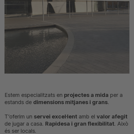
Estem especialitzats en
projectes a mida
per a
estands de
dimensions mitjanes i grans
.
T’oferim un
servei excel·lent
amb el
valor afegit
de jugar a casa.
Rapidesa i gran flexibilitat
. Això
és ser locals.