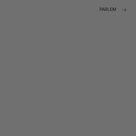
PARLEM
WE PLAY LOCAL,
WE ARE THE