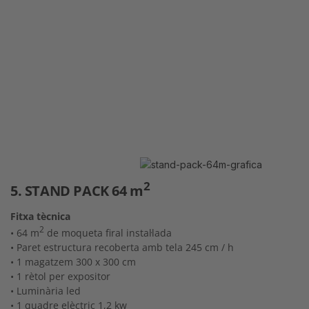
2
5. STAND PACK 64 m
Fitxa tècnica
2
• 64 m
de moqueta firal instal·lada
• Paret estructura recoberta amb tela 245 cm / h
• 1 magatzem 300 x 300 cm
• 1 rètol per expositor
• Luminària led
• 1 quadre elèctric 1,2 kw