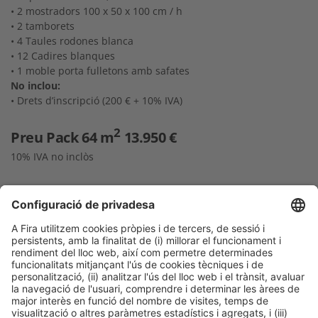
• 2 mostradors 100 x 50 x 100 cm / h
• 2 tamborets
• 4 Taules rodones blanca
• 12 Cadires blanques
• 1 moble porta fulletons amb safates
No inclou:
• Drets d’inscripció (200 € + 10% IVA)
2
Preu Pack 64 m
13.950 €
10% IVA no inclòs
Possibilitat de
personalitzar el teu
stand amb una
lona
1 Lona 305,5 x 249 cm
684 €
2 Lones 305,5 x 249 cm
1.210,15 €